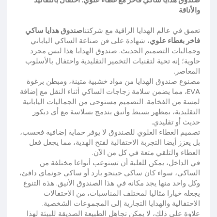
والأناقة
تعمق في عالم الهدايا الراقية مع شركتنا
صندوق هدايا ساكي
فاخر بغطاء علوي
، شهادة على فن صناعة الساكي الياباني
وجماليات التصميم الحديث. صندوق الهدايا هذا ليس مجرد
حاوية؛ إنه تحية لتقنيات التخمير التقليدية واحتفال بالأسلوب
المعاصر.
مصنوع صندوق الهدايا من مواد خشبية متينة، ومبطن برغوة
EVA، مما يضمن سلامة زجاجات الساكي أثناء النقل مع إضافة
لمسة من الفخامة. التصميم مستوحى من الجماليات اليابانية
التقليدية، بمظهر بسيط وأنيق يندمج بسلاسة مع أي ديكور
حديث أو تقليدي.
تصميم الغطاء العلوي للصندوق لا يوفر حماية إضافية فحسب،
بل يعزز أيضا التجربة الاحتفالية لفتح الهدية، مما يجعل فعل
العطاء والتلقي متعة في كل من الآن.
في الداخل، يمكن للعلبة أن تستوعب أنواعا مختلفة من
الساكي، سواء كان ساكي جينجو بارد أو ساكي جونماي دافئ،
وكل واحد منها يجد مكانه في هذا الصندوق الأنيق. هذه التنوع
يجعله خيارا مثاليا لمختلف المناسبات، من الاحتفالات
الاحتفالية والهدايا التجارية إلى المجموعات الشخصية.
علاوة على ذلك، لا يمكن تجاهل الطبيعة الصديقة للبيئة لهذا