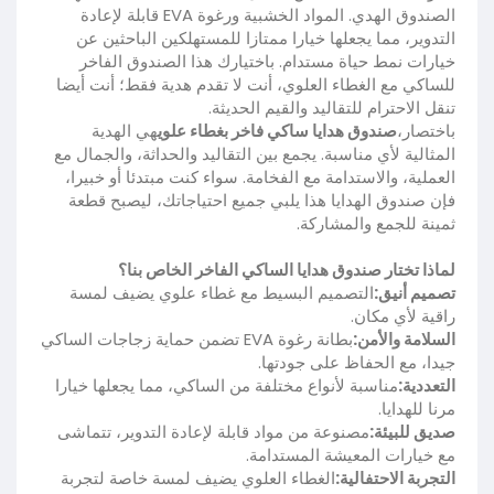
الصندوق الهدي. المواد الخشبية ورغوة EVA قابلة لإعادة
التدوير، مما يجعلها خيارا ممتازا للمستهلكين الباحثين عن
خيارات نمط حياة مستدام. باختيارك هذا الصندوق الفاخر
للساكي مع الغطاء العلوي، أنت لا تقدم هدية فقط؛ أنت أيضا
تنقل الاحترام للتقاليد والقيم الحديثة.
باختصار،
صندوق هدايا ساكي فاخر بغطاء علوي
هي الهدية
المثالية لأي مناسبة. يجمع بين التقاليد والحداثة، والجمال مع
العملية، والاستدامة مع الفخامة. سواء كنت مبتدئا أو خبيرا،
فإن صندوق الهدايا هذا يلبي جميع احتياجاتك، ليصبح قطعة
ثمينة للجمع والمشاركة.
لماذا تختار صندوق هدايا الساكي الفاخر الخاص بنا؟
تصميم أنيق:
التصميم البسيط مع غطاء علوي يضيف لمسة
راقية لأي مكان.
السلامة والأمن:
بطانة رغوة EVA تضمن حماية زجاجات الساكي
جيدا، مع الحفاظ على جودتها.
التعددية:
مناسبة لأنواع مختلفة من الساكي، مما يجعلها خيارا
مرنا للهدايا.
صديق للبيئة:
مصنوعة من مواد قابلة لإعادة التدوير، تتماشى
مع خيارات المعيشة المستدامة.
التجربة الاحتفالية:
الغطاء العلوي يضيف لمسة خاصة لتجربة