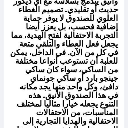
وأنيق يندمج بسلاسة مع أي ديكور
حديث أو تقليدي. تصميم الغطاء
العلوي للصندوق لا يوفر حماية
إضافية فحسب، بل يعزز أيضا
التجربة الاحتفالية لفتح الهدية، مما
يجعل فعل العطاء والتلقي متعة
في كل من الآن. في الداخل، يمكن
للعلبة أن تستوعب أنواعا مختلفة
من الساكي، سواء كان ساكي
جينجو بارد أو ساكي جونماي
دافئ، وكل واحد منها يجد مكانه
في هذا الصندوق الأنيق. هذه
التنوع يجعله خيارا مثاليا لمختلف
المناسبات، من الاحتفالات
الاحتفالية والهدايا التجارية إلى