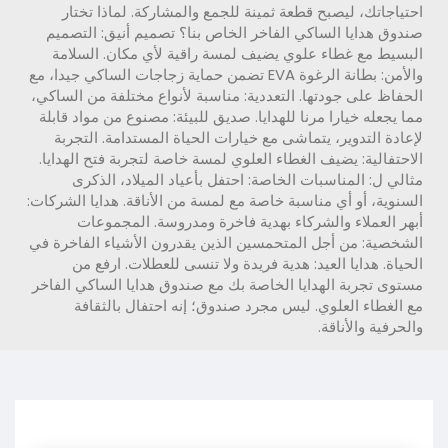
احتياجاتك، ليصبح قطعة ثمينة للجمع والمشاركة. لماذا تختار
صندوق هدايا الساكي الفاخر الخاص بنا؟ تصميم أنيق: التصميم
البسيط مع غطاء علوي يضيف لمسة راقية لأي مكان. السلامة
والأمن: بطانة الرغوة EVA تضمن حماية زجاجات الساكي جيدا، مع
الحفاظ على جودتها. التعددية: مناسبة لأنواع مختلفة من الساكي،
مما يجعله خيارا مرنا للهدايا. صديق للبيئة: مصنوع من مواد قابلة
لإعادة التدوير، يتماشى مع خيارات الحياة المستدامة. التجربة
الاحتفالية: يضيف الغطاء العلوي لمسة خاصة لتجربة فتح الهدايا.
مثالي ل: المناسبات الخاصة: احتفل بأعياد الميلاد، الذكرى
السنوية، أو أي مناسبة خاصة مع لمسة من الأناقة. هدايا الشركات:
أبهر العملاء والشركاء بهدية فاخرة ومدروسة. المجموعات
الشخصية: من أجل المتحمسين الذين يقدرون الأشياء الفاخرة في
الحياة. هدايا العيد: هدية فريدة ولا تنسى للعطلات. ارفع من
مستوى تجربة الهدايا الخاصة بك مع صندوق هدايا الساكي الفاخر
مع الغطاء العلوي. ليس مجرد صندوق؛ إنه احتفال بالثقافة
والحرفية والأناقة.