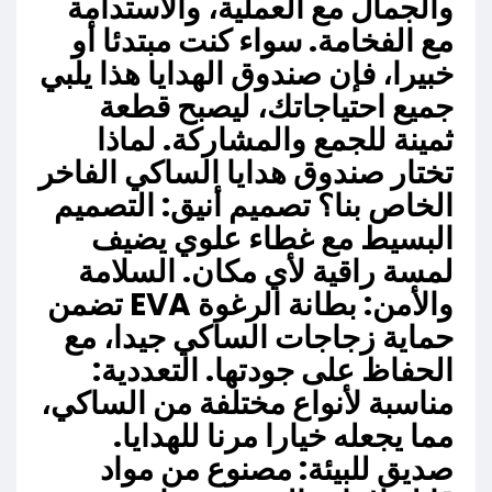
والجمال مع العملية، والاستدامة
مع الفخامة. سواء كنت مبتدئا أو
خبيرا، فإن صندوق الهدايا هذا يلبي
جميع احتياجاتك، ليصبح قطعة
ثمينة للجمع والمشاركة. لماذا
تختار صندوق هدايا الساكي الفاخر
الخاص بنا؟ تصميم أنيق: التصميم
البسيط مع غطاء علوي يضيف
لمسة راقية لأي مكان. السلامة
والأمن: بطانة الرغوة EVA تضمن
حماية زجاجات الساكي جيدا، مع
الحفاظ على جودتها. التعددية:
مناسبة لأنواع مختلفة من الساكي،
مما يجعله خيارا مرنا للهدايا.
صديق للبيئة: مصنوع من مواد