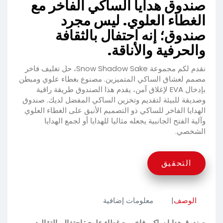
صندوق هدايا الساكي الفاخر مع
الغطاء العلوي. ليس مجرد
صندوق؛ إنه احتفال بالثقافة
والحرفية والأناقة.
نقدم لكم مجموعة Snow Shadow Sake، حل تغليف فاخر
مصمم لعشاق الساكي المتميزين. مصنوع بغطاء علوي ومبطن
بإدخال EVA لإغلاق آمن، يقدم هذا الصندوق طريقة راقية
وصديقة للبيئة لتقديم وتخزين الساكي المفضل لديك. صندوق
الهدايا الفاخر للساكي ذو التصميم الأنيق على الغطاء العلوي
وآلية الفتح الجانبية يجعله مثاليا للهدايا أو لجمع الهدايا
الشخصي.
التحقيق
الوصف
معلومات إضافية
صندوق هدايا ساكي فاخر مع غطاء علوي: احتفال بالتقاليد