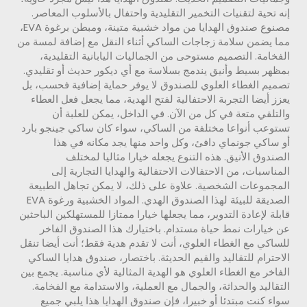
إنه تحية لتقنيات التخمير التقليدية واحتفال بالأسلوب المعاصر.
مصنوع صندوق الهدايا من مواد خشبية متينة، ومبطن برغوة EVA،
مما يضمن سلامة زجاجات الساكي أثناء النقل مع إضافة لمسة من
الفخامة. التصميم مستوحى من الجماليات اليابانية التقليدية،
بمظهر بسيط وأنيق يندمج بسلاسة مع أي ديكور حديث أو تقليدي.
تصميم الغطاء العلوي للصندوق لا يوفر حماية إضافية فحسب، بل
يعزز أيضا التجربة الاحتفالية لفتح الهدية، مما يجعل فعل العطاء
والتلقي متعة في كل من الآن. في الداخل، يمكن للعلبة أن
تستوعب أنواعا مختلفة من الساكي، سواء كان ساكي جينجو بارد
أو ساكي جونماي دافئ، وكل واحد منها يجد مكانه في هذا
الصندوق الأنيق. هذه التنوع يجعله خيارا مثاليا لمختلف
المناسبات، من الاحتفالات الاحتفالية والهدايا التجارية إلى
المجموعات الشخصية. علاوة على ذلك، لا يمكن تجاهل الطبيعة
الصديقة للبيئة لهذا الصندوق الهدي. المواد الخشبية ورغوة EVA
قابلة لإعادة التدوير، مما يجعلها خيارا ممتازا للمستهلكين الباحثين
عن خيارات نمط حياة مستدام. باختيارك هذا الصندوق الفاخر
للساكي مع الغطاء العلوي، أنت لا تقدم هدية فقط؛ أنت أيضا تنقل
الاحترام للتقاليد والقيم الحديثة. باختصار، صندوق هدايا الساكي
الفاخر مع الغطاء العلوي هو الهدية المثالية لأي مناسبة. يجمع بين
التقاليد والحداثة، والجمال مع العملية، والاستدامة مع الفخامة.
سواء كنت مبتدئا أو خبيرا، فإن صندوق الهدايا هذا يلبي جميع