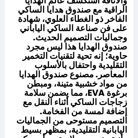
والأناقة استكشف عالم الهدايا
الراقية مع صندوق هدايا الساكي
الفاخر ذو الغطاء العلوي، شهادة
على فن صناعة الساكي الياباني
وجماليات التصميم الحديث.
صندوق الهدايا هذا ليس مجرد
حاوية؛ إنه تحية لتقنيات التخمير
التقليدية واحتفال بالأسلوب
المعاصر. مصنوع صندوق الهدايا
من مواد خشبية متينة، ومبطن
برغوة EVA، مما يضمن سلامة
زجاجات الساكي أثناء النقل مع
إضافة لمسة من الفخامة.
التصميم مستوحى من الجماليات
اليابانية التقليدية، بمظهر بسيط