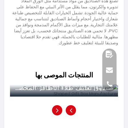
تصنع هذه الصناديق من مواد مستدامة مثل الورق المعاد
تدويره والكرتون، مما يقلل من الأثر البيئي مع الحفاظ على
حماية عالية الجودة. تشمل الخيارات القابلة للتخصيص طباعة
شعارك واختيار أحجام وأنماط الصناديق لتتناسب مع جمالية
علامتك التجارية. مع ميزات مثل الأكمام المدمجة ونوافذ من
PVC، لا تحمي هذه الصناديق منتجاتك فحسب، بل تعزز أيضا
مظهرها. مثالية للطلبات بالجملة، فهي تقدم حلا اقتصاديا
وصديقا للبيئة لتغليف خط عطورك
المنتجات الموصى بها
صندوق تغليف طلاء الأظافر المخصص | مصنع صناديق هدايا على شكل منزل